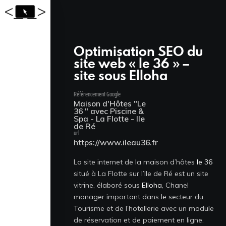
Optimisation SEO du
site web « le 36 » –
site sous Elloha
Référencement Google
Accueil
Maison d'Hôtes "Le
36 " avec Piscine &
Spa - La Flotte - Ile
de Ré
Réalisations
url
https://www.ileau36.fr
Services
La site internet de la maison d’hôtes
le 36
situé à La Flotte sur l’Ile de Ré est un site
Tarifs
vitrine, élaboré sous
Elloha
, Chanel
manager important dans le secteur du
Formations web
Tourisme et de l’hotellerie
avec un module
de réservation et de paiement en ligne.