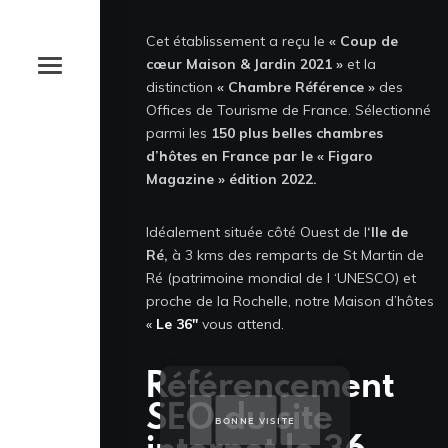
News et astuces
Cet établissement a reçu le
« Coup de
Devis et Contact
cœur Maison & Jardin 2021 »
et la
distinction
« Chambre Référence »
des
Offices de Tourisme de France. Sélectionné
parmi les
150 plus belles chambres
d’hôtes en France par le « Figaro
DEVANDCLIC
Magazine » édition 2022.
Idéalement située côté Ouest de l
‘Ile de
Ré,
à 3 kms des remparts de St Martin de
Ré (patrimoine mondial de l ‘UNESCO) et
Adresse
proche de la Rochelle, notre Maison d’hôtes
4 place Olof Palme, 17000 La
«
Le 36″
vous attend.
Rochelle
Référencement
Téléphone
SEO du site
06.18.75.32.66
BONNE VISITE
internet le 36