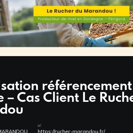
sation référencement
 – Cas Client Le Ruch
dou
url
 MARANDOU
https://rucher-marandou.fr/