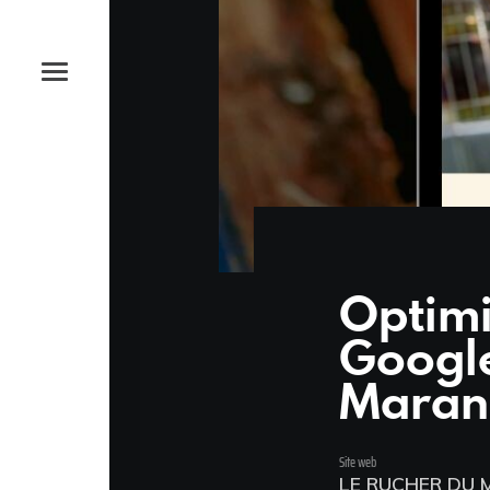
News et astuces
Devis et Contact
DEVANDCLIC
Optimi
Adresse
Google
4 place Olof Palme, 17000 La
Rochelle
Maran
Téléphone
06.18.75.32.66
Site web
LE RUCHER DU