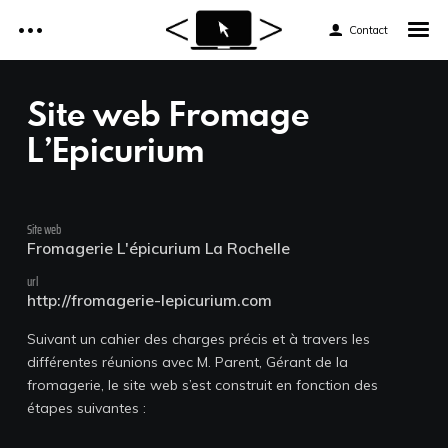
Contact
Accueil
Site web Fromage
Réalisations
L’Epicurium
Accueil
Services
Réalisations
Site web
Fromagerie L'épicurium La Rochelle
Tarifs
Services
url
http://fromagerie-lepicurium.com
Formations web
Tarifs
Suivant un cahier des charges précis et à travers les
différentes réunions avec M. Parent, Gérant de la
Formations web
News et astuces
fromagerie, le site web s’est construit en fonction des
étapes suivantes :
News et astuces
Devis et Contact