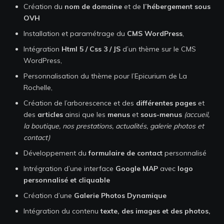
Création du
nom de domaine
et de
l’hébergement sous
Devis et Contact
OVH
Installation et paramétrage du
CMS WordPress
,
Intégration
Html 5 / Css 3 / JS
d’un thème sur le CMS
Site créé par l'agence SEO DevandClic La
WordPress,
DEVANDCLIC
Rochelle
Personnalisation du thème pour l’Epicurium de La
Rochelle,
Création de l’arborescence et des
différentes pages
et
des
articles
ainsi que les
menus
et
sous-menus
(accueil,
Adresse
la boutique, nos prestations, actualités, galerie photos et
4 place Olof Palme,
contact)
17000 La Rochelle
Développement du
formulaire de contact
personnalisé
Intrégration d’une interface
Google MAP
avec
logo
Téléphone
personnalisé et cliquable
06.18.75.32.66
Création d’une
Galerie Photos Dynamique
Email
Intégration du contenu
texte, des images et des photos,
contact@devandclic.co