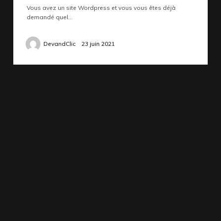
Vous avez un site Wordpress et vous vous êtes déjà
Devis et Contact
demandé quel…
DevandClic
23 juin 2021
Site créé par l'agence SEO DevandClic La
DEVANDCLIC
Rochelle
Adresse
4 place Olof Palme,
17000 La Rochelle
Téléphone
06.18.75.32.66
Email
contact@devandclic.co