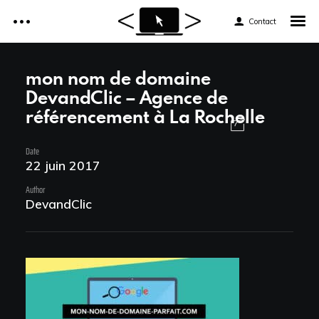
Contact
Accueil
mon nom de domaine
DevandClic – Agence de
Réalisations
référencement à La Rochelle
Accueil
Services
Date
Réalisations
22 juin 2017
Tarifs
Services
Author
DevandClic
Formations web
Tarifs
Formations web
News et astuces
News et astuces
Devis et Contact