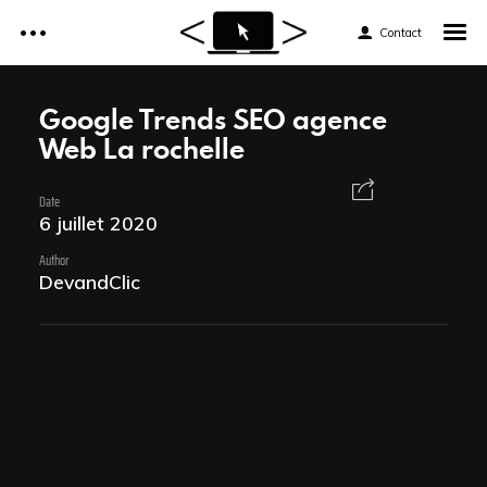
Contact
Accueil
Google Trends SEO agence
Web La rochelle
Réalisations
Accueil
Date
Services
6 juillet 2020
Réalisations
Author
Tarifs
DevandClic
Services
Formations web
Tarifs
Formations web
News et astuces
News et astuces
Devis et Contact