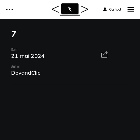
Contact
Accueil
7
Réalisations
Date
Accueil
21 mai 2024
Services
Author
Réalisations
DevandClic
Tarifs
Services
Formations web
Tarifs
Formations web
News et astuces
News et astuces
Devis et Contact