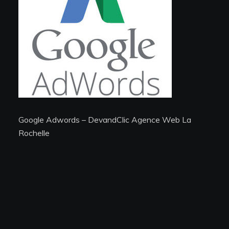
Devis et Contact
Site créé par l'agence SEO DevandClic La
DEVANDCLIC
Rochelle
Google Adwords – DevandClic Agence Web La
Adresse
Rochelle
4 place Olof Palme,
17000 La Rochelle
Téléphone
06.18.75.32.66
Email
contact@devandclic.co