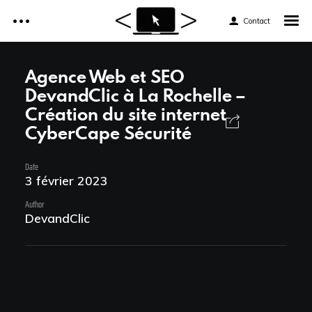
Contact
Accueil
Agence Web et SEO
DevandClic à La Rochelle –
Réalisations
Création du site internet
Accueil
CyberCape Sécurité
Services
Réalisations
Date
Tarifs
3 février 2023
Services
Author
DevandClic
Formations web
Tarifs
Formations web
News et astuces
News et astuces
Devis et Contact