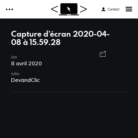
Contact
Accueil
Capture d’écran 2020-04-
08 à 15.59.28
Réalisations
Accueil
Date
Services
8 avril 2020
Réalisations
Author
Tarifs
DevandClic
Services
Formations web
Tarifs
Formations web
News et astuces
News et astuces
Devis et Contact