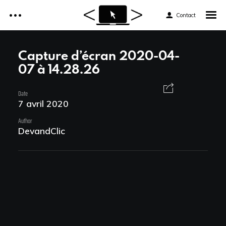
Contact
Accueil
Capture d’écran 2020-04-
07 à 14.28.26
Réalisations
Accueil
Date
Services
7 avril 2020
Réalisations
Author
Tarifs
DevandClic
Services
Formations web
Tarifs
Formations web
News et astuces
News et astuces
Devis et Contact