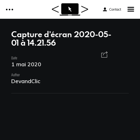
Contact
Accueil
Capture d’écran 2020-05-
01 à 14.21.56
Réalisations
Accueil
Date
Services
1 mai 2020
Réalisations
Author
Tarifs
DevandClic
Services
Formations web
Tarifs
Formations web
News et astuces
News et astuces
Devis et Contact