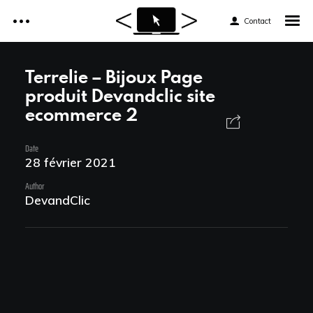
Contact
Accueil
Terrelie – Bijoux Page
produit Devandclic site
Réalisations
ecommerce 2
Accueil
Services
Date
Réalisations
28 février 2021
Tarifs
Services
Author
DevandClic
Formations web
Tarifs
Formations web
News et astuces
News et astuces
Devis et Contact